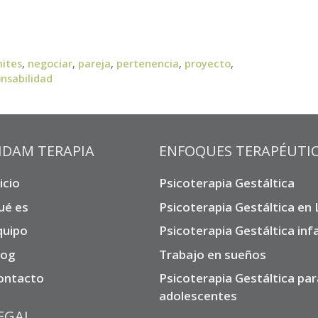
mites
,
negociar
,
pareja
,
pertenencia
,
proyecto
,
nsabilidad
IDAM TERAPIA
ENFOQUES TERAPÉUTI
icio
Psicoterapia Gestáltica
ué es
Psicoterapia Gestáltica en
quipo
Psicoterapia Gestáltica infa
log
Trabajo en sueños
ontacto
Psicoterapia Gestáltica par
adolescentes
EGAL