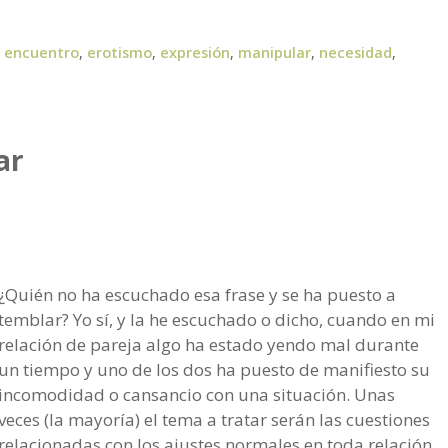
,
encuentro
,
erotismo
,
expresión
,
manipular
,
necesidad
,
ar
¿Quién no ha escuchado esa frase y se ha puesto a
temblar? Yo sí, y la he escuchado o dicho, cuando en mi
relación de pareja algo ha estado yendo mal durante
un tiempo y uno de los dos ha puesto de manifiesto su
incomodidad o cansancio con una situación. Unas
veces (la mayoría) el tema a tratar serán las cuestiones
relacionadas con los ajustes normales en toda relación