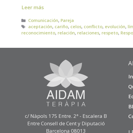
Leer más
Categorías
Comunicación
,
Pareja
Etiquetas
aceptación
,
cariño
,
celos
,
conflicto
,
evolución
,
lí
reconocimiento
,
relación
,
relaciones
,
respeto
,
Respo
A
In
Q
E
B
c/ Nàpols 175 Entre. 2ª - Escalera B
C
Entre Consell de Cent y Diputació
Barcelona 08013
L