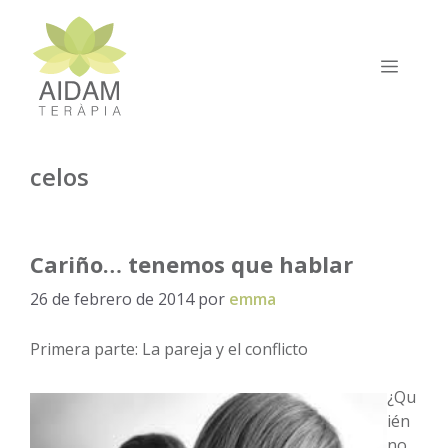
Saltar
al
contenido
MEN
celos
Cariño… tenemos que hablar
26 de febrero de 2014
por
emma
Primera parte: La pareja y el conflicto
¿Qu
ién
no