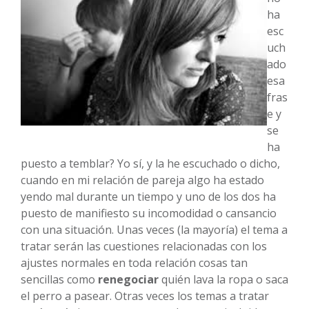
ha
esc
uch
ado
esa
fras
e y
se
ha
puesto a temblar? Yo sí, y la he escuchado o dicho,
cuando en mi relación de pareja algo ha estado
yendo mal durante un tiempo y uno de los dos ha
puesto de manifiesto su incomodidad o cansancio
con una situación. Unas veces (la mayoría) el tema a
tratar serán las cuestiones relacionadas con los
ajustes normales en toda relación cosas tan
sencillas como
renegociar
quién lava la ropa o saca
el perro a pasear. Otras veces los temas a tratar