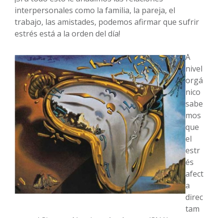
interpersonales como la familia, la pareja, el
trabajo, las amistades, podemos afirmar que sufrir
estrés está a la orden del día!
A
nivel
orgá
nico
sabe
mos
que
el
estr
és
afect
a
direc
tam