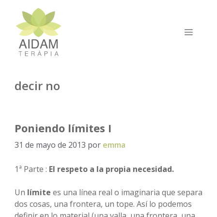
Saltar
al
contenido
MEN
decir no
Poniendo límites I
31 de mayo de 2013
por
emma
1ª Parte :
El respeto a la propia necesidad.
Un
límite
es una línea real o imaginaria que separa
dos cosas, una frontera, un tope. Así lo podemos
definir en lo material (una valla, una frontera, una