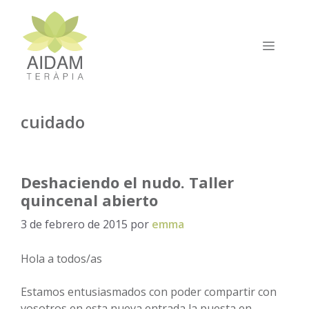
Saltar
al
contenido
MEN
cuidado
Deshaciendo el nudo. Taller
quincenal abierto
3 de febrero de 2015
por
emma
Hola a todos/as
Estamos entusiasmados con poder compartir con
vosotros en esta nueva entrada la puesta en