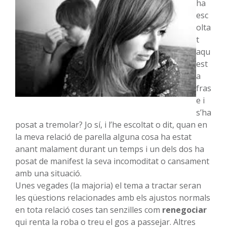
ha
esc
olta
t
aqu
est
a
fras
e i
s’ha
posat a tremolar? Jo sí, i l’he escoltat o dit, quan en
la meva relació de parella alguna cosa ha estat
anant malament durant un temps i un dels dos ha
posat de manifest la seva incomoditat o cansament
amb una situació.
Unes vegades (la majoria) el tema a tractar seran
les qüestions relacionades amb els ajustos normals
en tota relació coses tan senzilles com
renegociar
qui renta la roba o treu el gos a passejar. Altres