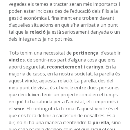
vegades els temes a tractar seran més importants i
poden estar incloses des de l’educació dels fills a la
gestió econòmica i, finalment ens trobem davant
d’aquelles situacions en què s’ha arribat a un punt
tal que la
relació
ja està seriosament danyada o un
dels integrants ja no pot més.
Tots tenim una necessitat de
pertinença
, d’establir
vincles
, de sentir-nos part d’alguna cosa que ens
aporti seguretat,
reconeixement
i
carinyo
. En la
majoria de casos, en la nostra societat, la parella és
aquest vincle, aquesta relació. La parella, des del
meu punt de vista, és el vincle entre dues persones
que decideixen tenir un projecte comú en el temps
en què hi ha cabuda per a l’amistat, el compromís i
el
sexe
. El contingut i la forma d’aquest vincle és el
que ens toca definir a cadascun de nosaltres. És a
dir; no hi ha una manera d’entendre la
parella
, sinó
que cada parella decideix com vol que sigui el seu