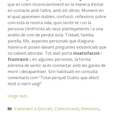
que es colen inconscientment en la manera d’estar
en contacte amb l’altre, amb els altres. Moment en
el qual apareixen dubtes, confusió, reflexions sobre
com està la nostra vida, quin sentit té i on la
persona s’enfronta als seus plantejaments i a una
anàlisi de com de perdut està. Treball, família,
parella, fills, aspectes personals que d’alguna
manera et posen davant preguntes existencials que
no sabem abordar. Tot això porta
insatisfacció
i
frustració
i, en algunes persones, la forma
extrema de sentir-la és connectar amb les ganes de
morir i desaparèixer. Són habituals en consulta
comentaris com “Total perquè! Dubto que afecti
molt si me’n vaig!”
Llegir més
Categories
Caminant a Gestalt
,
Comunicació
,
Emocions
,