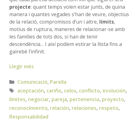
projecte
: quant temps volen estar junts, de quina
manera i quantes vegades s’han de veure, objectius
de la relació, compromisos d’un i altre,
límits
,
motius de ruptura, maneres de relacionar-se amb
les famílies de tots dos, si han de tenir
descendència… I així podíem estirar la llista fins a
gairebé l’infinit.
Llegir més
Categories
Comunicació
,
Parella
Etiquetes
aceptación
,
cariño
,
celos
,
conflicto
,
evolución
,
límites
,
negociar
,
pareja
,
pertenencia
,
proyecto
,
reconocimiento
,
relación
,
relaciones
,
respeto
,
Responsabilidad