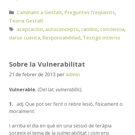
Categories
Caminant a Gestalt
,
Preguntes freqüents
,
Teoria Gestalt
Etiquetes
aceptación
,
autoconcepto
,
cambio
,
conciencia
,
darse cuenta
,
Responsabilidad
,
Testigo interno
Sobre la Vulnerabilitat
21 de febrer de 2013
per
admin
Vulnerable.
(Del lat.
vulnerabĭlis
).
1.
adj. Que pot ser ferit o rebre lesió, físicament o
moralment.
I arriba el dia en què en una sessió de teràpia
sorgeix el tema de la vulnerabilitat i com ens