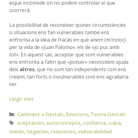
espai incòmode on no podem controlar el que
ocorrerà.
La possibilitat de reconèixer quines circumstàncies
o situacions ens fan vulnerables també ens
enfronta a la idea de fracàs en què anem (m’incloc)
per la vida de «Juan Palomo»; els de «jo puc amb
tot». En aquest cas, acceptar que som vulnerables
ens enfronta a l’altri que «potser» necessitem ajuda
dels
altres
, que no som tan independents com ens
creiem, tan forts o invulnerables com ens agradaria
ser.
Llegir més
Categories
Caminant a Gestalt
,
Emocions
,
Teoria Gestalt
Etiquetes
aceptación
,
autoconcepto
,
confianza
,
culpa
,
miedo
,
negación
,
relaciones
,
vulnerabilidad