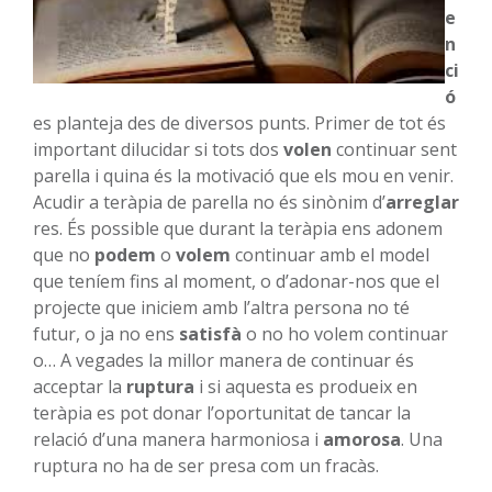
e
n
ci
ó
es planteja des de diversos punts. Primer de tot és
important dilucidar si tots dos
volen
continuar sent
parella i quina és la motivació que els mou en venir.
Acudir a teràpia de parella no és sinònim d’
arreglar
res. És possible que durant la teràpia ens adonem
que no
podem
o
volem
continuar amb el model
que teníem fins al moment, o d’adonar-nos que el
projecte que iniciem amb l’altra persona no té
futur, o ja no ens
satisfà
o no ho volem continuar
o… A vegades la millor manera de continuar és
acceptar la
ruptura
i si aquesta es produeix en
teràpia es pot donar l’oportunitat de tancar la
relació d’una manera harmoniosa i
amorosa
. Una
ruptura no ha de ser presa com un fracàs.