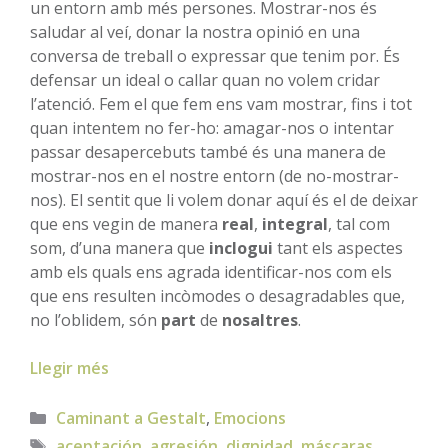
un entorn amb més persones. Mostrar-nos és
saludar al veí, donar la nostra opinió en una
conversa de treball o expressar que tenim por. És
defensar un ideal o callar quan no volem cridar
l’atenció. Fem el que fem ens vam mostrar, fins i tot
quan intentem no fer-ho: amagar-nos o intentar
passar desapercebuts també és una manera de
mostrar-nos en el nostre entorn (de no-mostrar-
nos). El sentit que li volem donar aquí és el de deixar
que ens vegin de manera
real
,
integral
, tal com
som, d’una manera que
inclogui
tant els aspectes
amb els quals ens agrada identificar-nos com els
que ens resulten incòmodes o desagradables que,
no l’oblidem, són
part
de
nosaltres
.
Llegir més
Categories
Caminant a Gestalt
,
Emocions
Etiquetes
aceptación
,
agresión
,
dignidad
,
máscaras
,