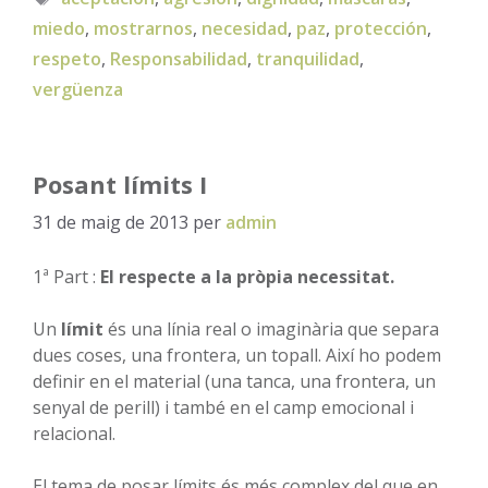
miedo
,
mostrarnos
,
necesidad
,
paz
,
protección
,
respeto
,
Responsabilidad
,
tranquilidad
,
vergüenza
Posant límits I
31 de maig de 2013
per
admin
1ª Part :
El respecte a la pròpia necessitat.
Un
límit
és una línia real o imaginària que separa
dues coses, una frontera, un topall. Així ho podem
definir en el material (una tanca, una frontera, un
senyal de perill) i també en el camp emocional i
relacional.
El tema de posar límits és més complex del que en