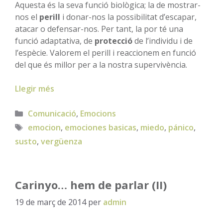
Aquesta és la seva funció biològica; la de mostrar-
nos el
perill
i donar-nos la possibilitat d’escapar,
atacar o defensar-nos. Per tant, la por té una
funció adaptativa, de
protecció
de l’individu i de
l’espècie. Valorem el perill i reaccionem en funció
del que és millor per a la nostra supervivència.
Llegir més
Categories
Comunicació
,
Emocions
Etiquetes
emocion
,
emociones basicas
,
miedo
,
pánico
,
susto
,
vergüenza
Carinyo… hem de parlar (II)
19 de març de 2014
per
admin