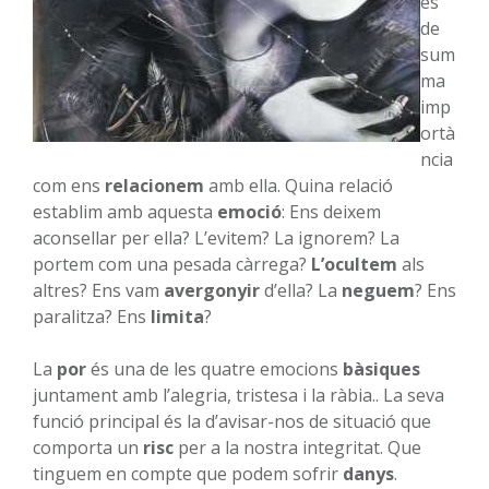
és
de
sum
ma
imp
ortà
ncia
com ens
relacionem
amb ella. Quina relació
establim amb aquesta
emoció
: Ens deixem
aconsellar per ella? L’evitem? La ignorem? La
portem com una pesada càrrega?
L’ocultem
als
altres? Ens vam
avergonyir
d’ella? La
neguem
? Ens
paralitza? Ens
limita
?
La
por
és una de les quatre emocions
bàsiques
juntament amb l’alegria, tristesa i la ràbia.. La seva
funció principal és la d’avisar-nos de situació que
comporta un
risc
per a la nostra integritat. Que
tinguem en compte que podem sofrir
danys
.