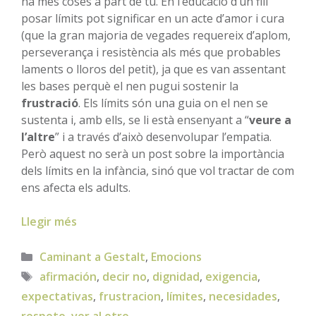
ha més coses a part de tu. En l’educació d’un fill
posar límits pot significar en un acte d’amor i cura
(que la gran majoria de vegades requereix d’aplom,
perseverança i resistència als més que probables
laments o lloros del petit), ja que es van assentant
les bases perquè el nen pugui sostenir la
frustració
. Els límits són una guia on el nen se
sustenta i, amb ells, se li està ensenyant a “
veure a
l’altre
” i a través d’això desenvolupar l’empatia.
Però aquest no serà un post sobre la importància
dels límits en la infància, sinó que vol tractar de com
ens afecta els adults.
Llegir més
Categories
Caminant a Gestalt
,
Emocions
Etiquetes
afirmación
,
decir no
,
dignidad
,
exigencia
,
expectativas
,
frustracion
,
límites
,
necesidades
,
respeto
,
ver al otro