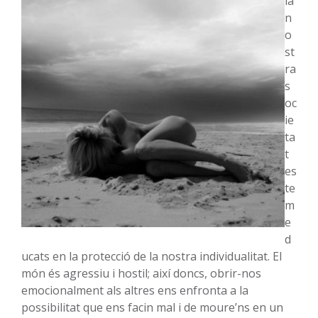
la
n
o
st
ra
s
oc
ie
ta
t
es
te
m
e
d
ucats en la protecció de la nostra individualitat. El
món és agressiu i hostil; així doncs, obrir-nos
emocionalment als altres ens enfronta a la
possibilitat que ens facin mal i de moure’ns en un