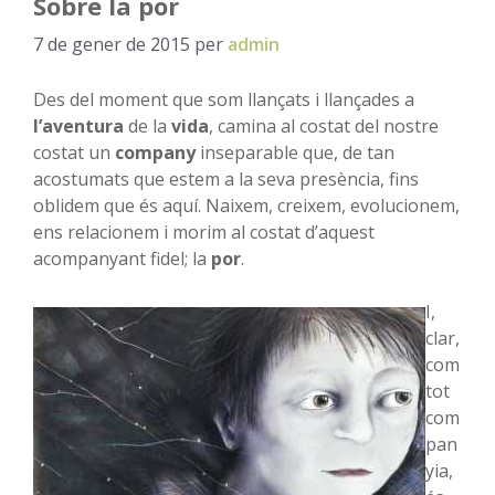
Sobre la por
7 de gener de 2015
per
admin
Des del moment que som llançats i llançades a
l’aventura
de la
vida
, camina al costat del nostre
costat un
company
inseparable que, de tan
acostumats que estem a la seva presència, fins
oblidem que és aquí. Naixem, creixem, evolucionem,
ens relacionem i morim al costat d’aquest
acompanyant fidel; la
por
.
I,
clar,
com
tot
com
pan
yia,