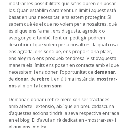
mostrar les possibilitats que se’ns obren en posar-
los. Quan establim clarament un límit i aquest està
basat en una necessitat, ens estem protegint. Si
sabem què és el que no volem per a nosaltres, què
és el que ens fa mal, ens disgusta, agredeix o
avergonyeix; també, fent un petit gir podrem
descobrir el que volem per a nosaltres, la qual cosa
ens agrada, ens senti bé, ens proporciona plaer,
ens alegra o ens produeix tendresa. Vist d’aquesta
manera els límits ens posen en contacte amb el que
necessitem i ens donen l’oportunitat de
demanar
,
de
donar
, de
rebre
i, en última instància,
mostrar-
nos
al món
tal com som
.
Demanar, donar i rebre mereixen ser tractades
amb afecte i extensió, així que en breu cadascuna
d’aquestes accions tindrà la seva respectiva entrada
en el blog. El d’avui anirà dedicat en «mostrar-se» i
el que ens implica.