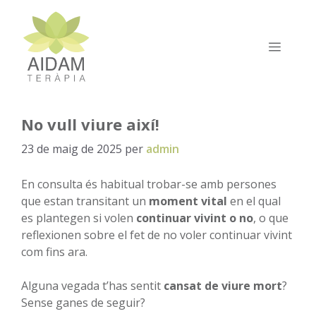
Vés
al
contingut
MEN
No vull viure així!
23 de maig de 2025
per
admin
En consulta és habitual trobar-se amb persones
que estan transitant un
moment vital
en el qual
es plantegen si volen
continuar vivint o no
, o que
reflexionen sobre el fet de no voler continuar vivint
com fins ara.
Alguna vegada t’has sentit
cansat de viure mort
?
Sense ganes de seguir?