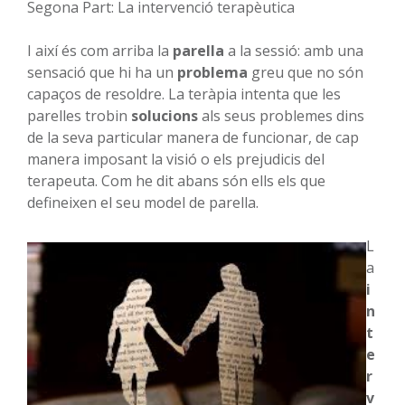
Segona Part: La intervenció terapèutica
I així és com arriba la
parella
a la sessió: amb una
sensació que hi ha un
problema
greu que no són
capaços de resoldre. La teràpia intenta que les
parelles trobin
solucions
als seus problemes dins
de la seva particular manera de funcionar, de cap
manera imposant la visió o els prejudicis del
terapeuta. Com he dit abans són ells els que
defineixen el seu model de parella.
L
a
i
n
t
e
r
v