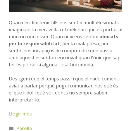
Quan decidim tenir fills ens sentim molt il·lusionats
imaginant la meravella i el mil·lenari que és portar al
món un nou ésser. Quan neix ens sentim
abocats
per la responsabilitat,
per la malaptesa, per
sentir-nos incapaços de comprendre què passa
amb aquest ésser tan encunyat quan l’únic que sap
fer és plorar si alguna cosa l’incomoda.
Desitgem que el temps passi i que el nadó comenci
aviat a parlar perquè pugui comunicar-nos què és
el que li dol i què vol, doncs no sempre sabem
interpretar-lo.
Llegir més
Categories
Parella