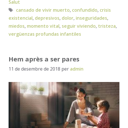
Salut
Etiquetes
cansado de vivir muerto
,
confundido
,
crisis
existencial
,
depresivos
,
dolor
,
inseguridades
,
miedos
,
momento vital
,
seguir viviendo
,
tristeza
,
vergüenzas profundas infantiles
Hem après a ser pares
11 de desembre de 2018
per
admin