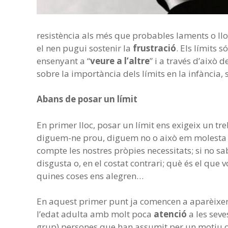
resistència als més que probables laments o llor
el nen pugui sostenir la
frustració
. Els límits s
ensenyant a “
veure a l’altre
” i a través d’això
sobre la importància dels límits en la infància, 
Abans de posar un límit
En primer lloc, posar un límit ens exigeix un tre
diguem-ne prou, diguem no o això em molesta d
compte les nostres pròpies necessitats; si no s
disgusta o, en el costat contrari; què és el que
quines coses ens alegren…
En aquest primer punt ja comencen a aparèixer
l’edat adulta amb molt poca
atenció
a les sev
grup) persones que han assumit per un motiu o 