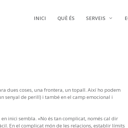
INICI
QUÈ ÉS
SERVEIS
E
ara dues coses, una frontera, un topall. Així ho podem
 un senyal de perill) i també en el camp emocional i
en inici sembla. «No és tan complicat, només cal dir
àcil. En el complicat món de les relacions, establir límits