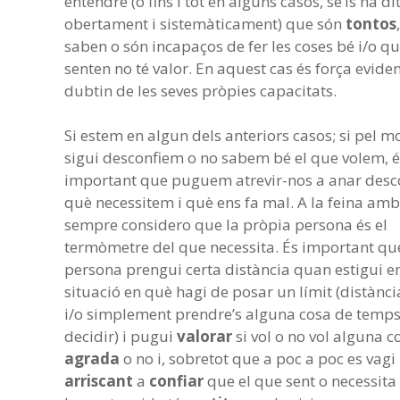
entendre (o fins i tot en alguns casos, se’ls ha di
obertament i sistemàticament) que són
tontos
saben o són incapaços de fer les coses bé i/o qu
senten no té valor. En aquest cas és força evide
dubtin de les seves pròpies capacitats.
Si estem en algun dels anteriors casos; si pel m
sigui desconfiem o no sabem bé el que volem, é
important que puguem atrevir-nos a anar desc
què necessitem i què ens fa mal. A la feina amb
sempre considero que la pròpia persona és el
termòmetre del que necessita. És important qu
persona prengui certa distància quan estigui e
situació en què hagi de posar un límit (distància
i/o simplement prendre’s alguna cosa de temps
decidir) i pugui
valorar
si vol o no vol alguna cos
agrada
o no i, sobretot que a poc a poc es vagi
arriscant
a
confiar
que el que sent o necessita 