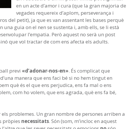
en un acte d’amor i cura (que la gran majoria de
vegades requereix d’aplom, perseverança i
os del petit), ja que es van assentant les bases perquè
ón una guia on el nen se sustenta i, amb ells, se li està
 desenvolupar l’empatia. Però aquest no serà un post
sinó que vol tractar de com ens afecta els adults.
ball previ
«d’adonar-nos-en»
. És complicat que
’una manera que ens faci bé si no hem tingut en
abem què és el que ens perjudica, ens fa mal o ens
 volem, com ho volem, que ens agrada, què ens fa bé,
 els problemes. Un gran nombre de persones arriben a
es pròpies
necessitats
. Són (som, m’incloc en aquest
l’altre que les seves necessitats o emocions
no
són