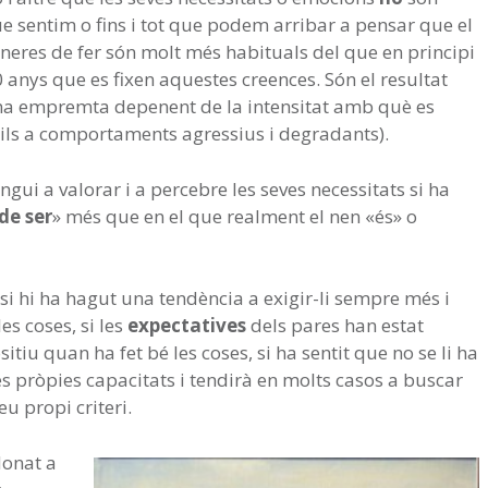
 sentim o fins i tot que podem arribar a pensar que el
eres de fer són molt més habituals del que en principi
0 anys que es fixen aquestes creences. Són el resultat
una empremta depenent de la intensitat amb què es
ils a comportaments agressius i degradants).
gui a valorar i a percebre les seves necessitats si ha
de ser
» més que en el que realment el nen «és» o
 si hi ha hagut una tendència a exigir-li sempre més i
es coses, si les
expectatives
dels pares han estat
itiu quan ha fet bé les coses, si ha sentit que no se li ha
s pròpies capacitats i tendirà en molts casos a buscar
u propi criteri.
donat a