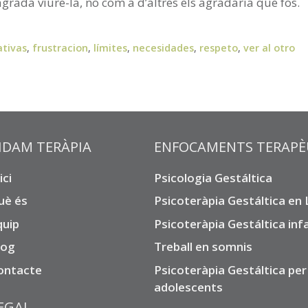
rada viure-la, no com a d’altres els agradaria que fos.
tivas
,
frustracion
,
límites
,
necesidades
,
respeto
,
ver al otro
IDAM TERÀPIA
ENFOCAMENTS TERAPÈ
ici
Psicologia Gestáltica
uè és
Psicoteràpia Gestáltica en
quip
Psicoteràpia Gestáltica infa
log
Treball en somnis
ontacte
Psicoteràpia Gestáltica per
adolescents
EGAL