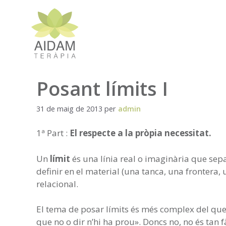
Vés
al
contingut
Posant límits I
31 de maig de 2013
per
admin
1ª Part :
El respecte a la pròpia necessitat.
Un
límit
és una línia real o imaginària que sep
definir en el material (una tanca, una frontera,
relacional.
El tema de posar límits és més complex del que 
que no o dir n’hi ha prou». Doncs no, no és tan f