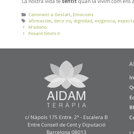
La nostra vida té
sentit
quan la vivim com ens ag
Categories
Caminant a Gestalt
,
Emocions
Etiquetes
afirmación
,
decir no
,
dignidad
,
exigencia
,
expecta
M’adono
Posant límits II
A
In
Q
E
B
c/ Nàpols 175 Entre. 2ª - Escalera B
C
Entre Consell de Cent y Diputació
Barcelona 08013
L