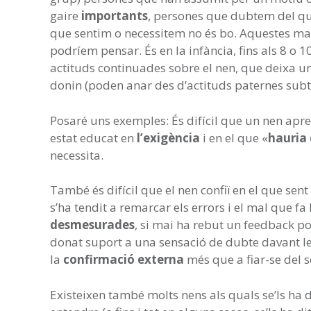
gaire
importants
, persones que dubtem del que
que sentim o necessitem no és bo. Aquestes man
podríem pensar. És en la infància, fins als 8 o 1
actituds continuades sobre el nen, que deixa 
donin (poden anar des d’actituds paternes subt
Posaré uns exemples: És difícil que un nen apren
estat educat en
l’exigència
i en el que «
hauria 
necessita.
També és difícil que el nen confiï en el que sent
s’ha tendit a remarcar els errors i el mal que fa l
desmesurades
, si mai ha rebut un feedback pos
donat suport a una sensació de dubte davant le
la
confirmació
externa
més que a fiar-se del se
Existeixen també molts nens als quals se’ls ha 