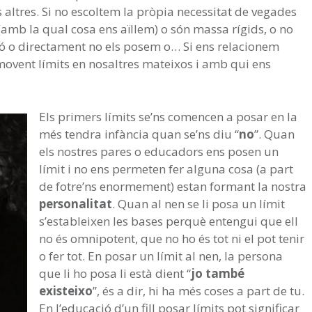
altres. Si no escoltem la pròpia necessitat de vegades
amb la qual cosa ens aïllem) o són massa rígids, o no
ó o directament no els posem o… Si ens relacionem
movent límits en nosaltres mateixos i amb qui ens
Els primers límits se’ns comencen a posar en la
més tendra infància quan se’ns diu “
no
”. Quan
els nostres pares o educadors ens posen un
límit i no ens permeten fer alguna cosa (a part
de fotre’ns enormement) estan formant la nostra
personalitat
. Quan al nen se li posa un límit
s’estableixen les bases perquè entengui que ell
no és omnipotent, que no ho és tot ni el pot tenir
o fer tot. En posar un límit al nen, la persona
que li ho posa li està dient “
jo també
existeixo
”, és a dir, hi ha més coses a part de tu.
En l’educació d’un fill posar límits pot significar