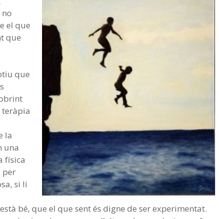
t
, no
e el que
nt que
otiu que
s
obrint
 teràpia
e la
n una
 física
 per
a, si li
està bé, que el que sent és digne de ser experimentat.