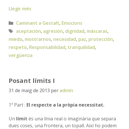
Llegir més
Categories
Caminant a Gestalt
,
Emocions
Etiquetes
aceptación
,
agresión
,
dignidad
,
máscaras
,
miedo
,
mostrarnos
,
necesidad
,
paz
,
protección
,
respeto
,
Responsabilidad
,
tranquilidad
,
vergüenza
Posant límits I
31 de maig de 2013
per
admin
1ª Part :
El respecte a la pròpia necessitat.
Un
límit
és una línia real o imaginària que separa
dues coses, una frontera, un topall. Així ho podem