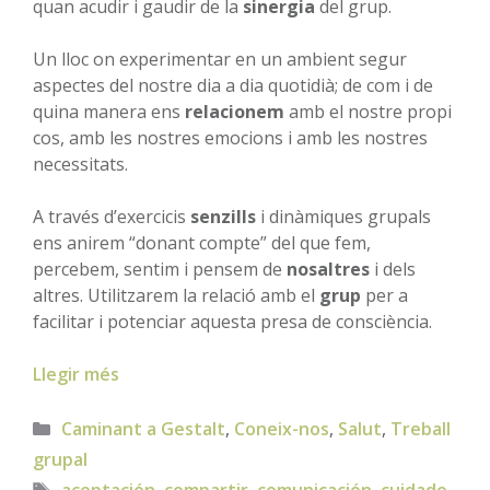
quan acudir i gaudir de la
sinergia
del grup.
Un lloc on experimentar en un ambient segur
aspectes del nostre dia a dia quotidià; de com i de
quina manera ens
relacionem
amb el nostre propi
cos, amb les nostres emocions i amb les nostres
necessitats.
A través d’exercicis
senzills
i dinàmiques grupals
ens anirem “donant compte” del que fem,
percebem, sentim i pensem de
nosaltres
i dels
altres. Utilitzarem la relació amb el
grup
per a
facilitar i potenciar aquesta presa de consciència.
Llegir més
Categories
Caminant a Gestalt
,
Coneix-nos
,
Salut
,
Treball
grupal
Etiquetes
aceptación
,
compartir
,
comunicación
,
cuidado
,