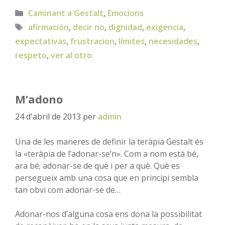
Categories
Caminant a Gestalt
,
Emocions
Etiquetes
afirmación
,
decir no
,
dignidad
,
exigencia
,
expectativas
,
frustracion
,
límites
,
necesidades
,
respeto
,
ver al otro
M’adono
24 d'abril de 2013
per
admin
Una de les maneres de definir la teràpia Gestalt és
la «teràpia de l’adonar-se’n». Com a nom està bé,
ara bé; adonar-se de què i per a què. Què es
persegueix amb una cosa que en principi sembla
tan obvi com adonar-se de…
Adonar-nos d’alguna cosa ens dona la possibilitat