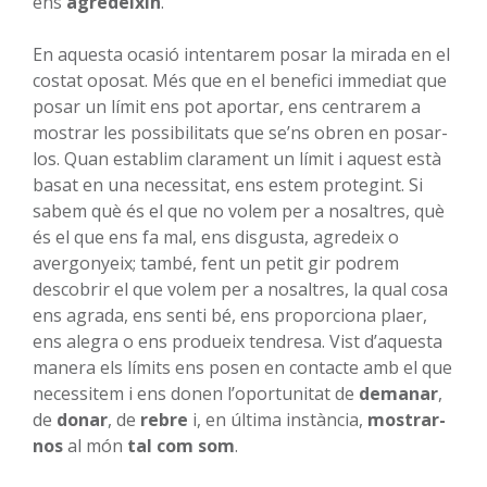
ens
agredeixin
.
En aquesta ocasió intentarem posar la mirada en el
costat oposat. Més que en el benefici immediat que
posar un límit ens pot aportar, ens centrarem a
mostrar les possibilitats que se’ns obren en posar-
los. Quan establim clarament un límit i aquest està
basat en una necessitat, ens estem protegint. Si
sabem què és el que no volem per a nosaltres, què
és el que ens fa mal, ens disgusta, agredeix o
avergonyeix; també, fent un petit gir podrem
descobrir el que volem per a nosaltres, la qual cosa
ens agrada, ens senti bé, ens proporciona plaer,
ens alegra o ens produeix tendresa. Vist d’aquesta
manera els límits ens posen en contacte amb el que
necessitem i ens donen l’oportunitat de
demanar
,
de
donar
, de
rebre
i, en última instància,
mostrar-
nos
al món
tal com som
.