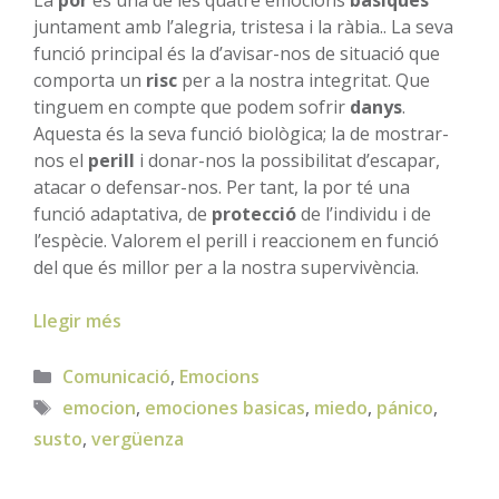
juntament amb l’alegria, tristesa i la ràbia.. La seva
funció principal és la d’avisar-nos de situació que
comporta un
risc
per a la nostra integritat. Que
tinguem en compte que podem sofrir
danys
.
Aquesta és la seva funció biològica; la de mostrar-
nos el
perill
i donar-nos la possibilitat d’escapar,
atacar o defensar-nos. Per tant, la por té una
funció adaptativa, de
protecció
de l’individu i de
l’espècie. Valorem el perill i reaccionem en funció
del que és millor per a la nostra supervivència.
Llegir més
Categories
Comunicació
,
Emocions
Etiquetes
emocion
,
emociones basicas
,
miedo
,
pánico
,
susto
,
vergüenza