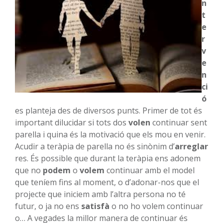
n
t
e
r
v
e
n
ci
ó
es planteja des de diversos punts. Primer de tot és
important dilucidar si tots dos
volen
continuar sent
parella i quina és la motivació que els mou en venir.
Acudir a teràpia de parella no és sinònim d’
arreglar
res. És possible que durant la teràpia ens adonem
que no
podem
o
volem
continuar amb el model
que teníem fins al moment, o d’adonar-nos que el
projecte que iniciem amb l’altra persona no té
futur, o ja no ens
satisfà
o no ho volem continuar
o… A vegades la millor manera de continuar és