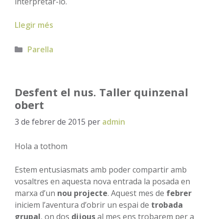
interpretar-lo.
Llegir més
Categories
Parella
Desfent el nus. Taller quinzenal
obert
3 de febrer de 2015
per
admin
Hola a tothom
Estem entusiasmats amb poder compartir amb
vosaltres en aquesta nova entrada la posada en
marxa d’un
nou projecte
. Aquest mes de
febrer
iniciem l’aventura d’obrir un espai de
trobada
grupal
, on dos
dijous
al mes ens trobarem per a