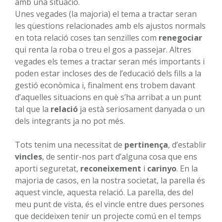
amb una situació.
Unes vegades (la majoria) el tema a tractar seran
les qüestions relacionades amb els ajustos normals
en tota relació coses tan senzilles com
renegociar
qui renta la roba o treu el gos a passejar. Altres
vegades els temes a tractar seran més importants i
poden estar incloses des de l’educació dels fills a la
gestió econòmica i, finalment ens trobem davant
d’aquelles situacions en què s’ha arribat a un punt
tal que la
relació
ja està seriosament danyada o un
dels integrants ja no pot més.
Tots tenim una necessitat de
pertinença
, d’establir
vincles
, de sentir-nos part d’alguna cosa que ens
aporti seguretat,
reconeixement
i
carinyo
. En la
majoria de casos, en la nostra societat, la parella és
aquest vincle, aquesta relació. La parella, des del
meu punt de vista, és el vincle entre dues persones
que decideixen tenir un projecte comú en el temps