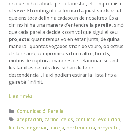
en què hi ha cabuda per a l’amistat, el compromís i
el
sexe
. El contingut i la forma d’aquest vincle és el
que ens toca definir a cadascun de nosaltres. És a
dir; no hi ha una manera d’entendre la
parella
, sinó
que cada parella decideix com vol que sigui el seu
projecte
: quant temps volen estar junts, de quina
manera i quantes vegades s’han de veure, objectius
de la relació, compromisos d’un i altre,
límits
,
motius de ruptura, maneres de relacionar-se amb
les famílies de tots dos, si han de tenir
descendència… I així podíem estirar la llista fins a
gairebé l’infinit.
Llegir més
Categories
Comunicació
,
Parella
Etiquetes
aceptación
,
cariño
,
celos
,
conflicto
,
evolución
,
límites
,
negociar
,
pareja
,
pertenencia
,
proyecto
,