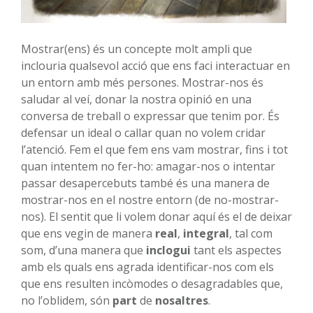
Mostrar(ens) és un concepte molt ampli que
inclouria qualsevol acció que ens faci interactuar en
un entorn amb més persones. Mostrar-nos és
saludar al veí, donar la nostra opinió en una
conversa de treball o expressar que tenim por. És
defensar un ideal o callar quan no volem cridar
l’atenció. Fem el que fem ens vam mostrar, fins i tot
quan intentem no fer-ho: amagar-nos o intentar
passar desapercebuts també és una manera de
mostrar-nos en el nostre entorn (de no-mostrar-
nos). El sentit que li volem donar aquí és el de deixar
que ens vegin de manera
real
,
integral
, tal com
som, d’una manera que
inclogui
tant els aspectes
amb els quals ens agrada identificar-nos com els
que ens resulten incòmodes o desagradables que,
no l’oblidem, són
part
de
nosaltres
.