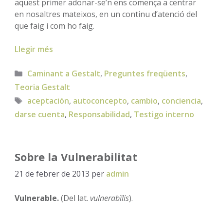
aquest primer adonar-se’n ens comença a centrar
en nosaltres mateixos, en un continu d’atenció del
que faig i com ho faig.
Llegir més
Categories
Caminant a Gestalt
,
Preguntes freqüents
,
Teoria Gestalt
Etiquetes
aceptación
,
autoconcepto
,
cambio
,
conciencia
,
darse cuenta
,
Responsabilidad
,
Testigo interno
Sobre la Vulnerabilitat
21 de febrer de 2013
per
admin
Vulnerable.
(Del lat.
vulnerabĭlis
).