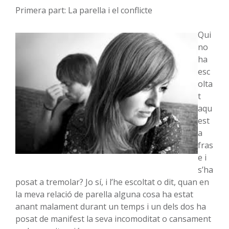
Primera part: La parella i el conflicte
Qui
no
ha
esc
olta
t
aqu
est
a
fras
e i
s’ha
posat a tremolar? Jo sí, i l’he escoltat o dit, quan en
la meva relació de parella alguna cosa ha estat
anant malament durant un temps i un dels dos ha
posat de manifest la seva incomoditat o cansament