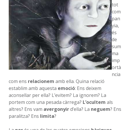
tot
com
pan
yia,
és
de
sum
ma
imp
ortà
ncia
com ens
relacionem
amb ella. Quina relació
establim amb aquesta
emoció
: Ens deixem
aconsellar per ella? L’evitem? La ignorem? La
portem com una pesada càrrega?
L’ocultem
als
altres? Ens vam
avergonyir
d’ella? La
neguem
? Ens
paralitza? Ens
limita
?
La
por
és una de les quatre emocions
bàsiques