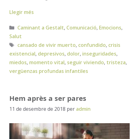
Llegir més
Categories
Caminant a Gestalt
,
Comunicació
,
Emocions
,
Salut
Etiquetes
cansado de vivir muerto
,
confundido
,
crisis
existencial
,
depresivos
,
dolor
,
inseguridades
,
miedos
,
momento vital
,
seguir viviendo
,
tristeza
,
vergüenzas profundas infantiles
Hem après a ser pares
11 de desembre de 2018
per
admin