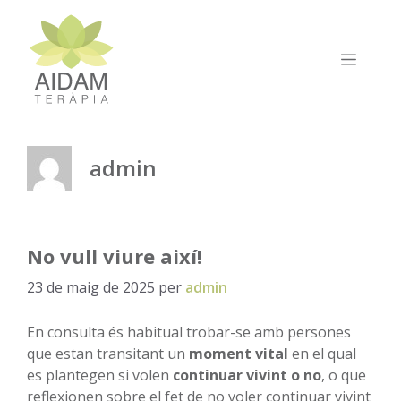
Vés
al
contingut
MEN
admin
No vull viure així!
23 de maig de 2025
per
admin
En consulta és habitual trobar-se amb persones
que estan transitant un
moment vital
en el qual
es plantegen si volen
continuar vivint o no
, o que
reflexionen sobre el fet de no voler continuar vivint