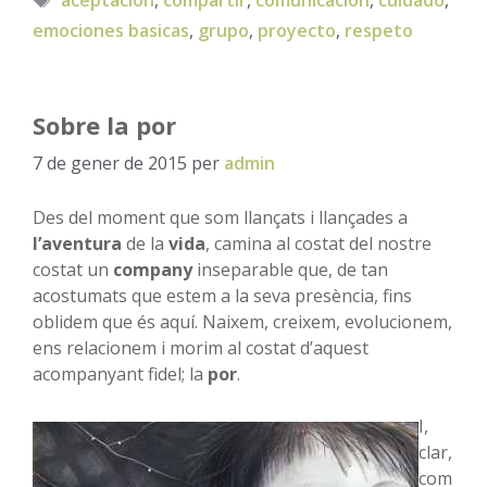
emociones basicas
,
grupo
,
proyecto
,
respeto
Sobre la por
7 de gener de 2015
per
admin
Des del moment que som llançats i llançades a
l’aventura
de la
vida
, camina al costat del nostre
costat un
company
inseparable que, de tan
acostumats que estem a la seva presència, fins
oblidem que és aquí. Naixem, creixem, evolucionem,
ens relacionem i morim al costat d’aquest
acompanyant fidel; la
por
.
I,
clar,
com