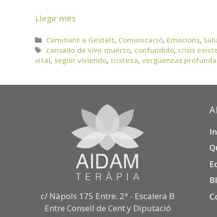
Llegir més
Categories
Caminant a Gestalt
,
Comunicació
,
Emocions
,
Sal
Etiquetes
cansado de vivir muerto
,
confundido
,
crisis exist
vital
,
seguir viviendo
,
tristeza
,
vergüenzas profundas
A
In
Q
E
B
c/ Nàpols 175 Entre. 2ª - Escalera B
C
Entre Consell de Cent y Diputació