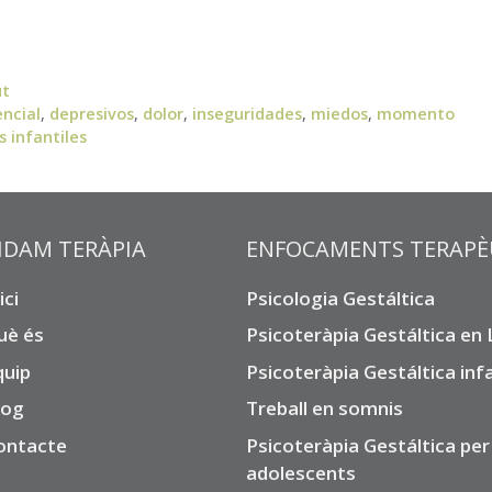
ut
encial
,
depresivos
,
dolor
,
inseguridades
,
miedos
,
momento
 infantiles
IDAM TERÀPIA
ENFOCAMENTS TERAPÈ
ici
Psicologia Gestáltica
uè és
Psicoteràpia Gestáltica en
quip
Psicoteràpia Gestáltica infa
log
Treball en somnis
ontacte
Psicoteràpia Gestáltica per
adolescents