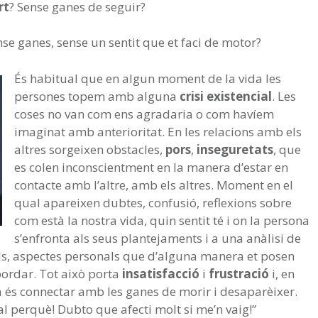
rt
? Sense ganes de seguir?
nse ganes, sense un sentit que et faci de motor?
És habitual que en algun moment de la vida les
persones topem amb alguna
crisi existencial
. Les
coses no van com ens agradaria o com havíem
imaginat amb anterioritat. En les relacions amb els
altres sorgeixen obstacles,
pors
,
inseguretats
, que
es colen inconscientment en la manera d’estar en
contacte amb l’altre, amb els altres. Moment en el
qual apareixen dubtes, confusió, reflexions sobre
com està la nostra vida, quin sentit té i on la persona
s’enfronta als seus plantejaments i a una anàlisi de
ills, aspectes personals que d’alguna manera et posen
ordar. Tot això porta
insatisfacció
i
frustració
i, en
a és connectar amb les ganes de morir i desaparèixer.
l perquè! Dubto que afecti molt si me’n vaig!”