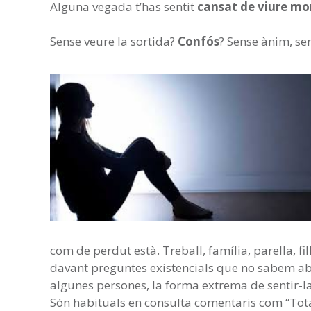
Alguna vegada t’has sentit
cansat de viure mo
Sense veure la sortida?
Confós
? Sense ànim, se
com de perdut està. Treball, família, parella, f
davant preguntes existencials que no sabem ab
algunes persones, la forma extrema de sentir-l
Són habituals en consulta comentaris com “Tota