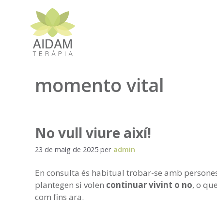
Vés
al
contingut
momento vital
No vull viure així!
23 de maig de 2025
per
admin
En consulta és habitual trobar-se amb persone
plantegen si volen
continuar vivint o no
, o qu
com fins ara.