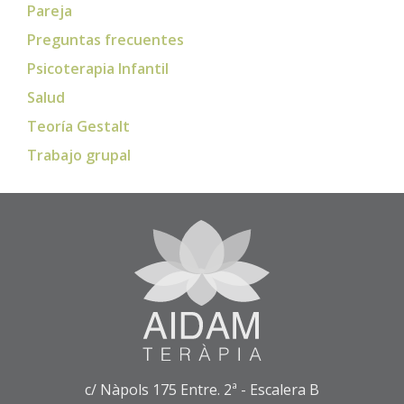
Pareja
Preguntas frecuentes
Psicoterapia Infantil
Salud
Teoría Gestalt
Trabajo grupal
c/ Nàpols 175 Entre. 2ª - Escalera B