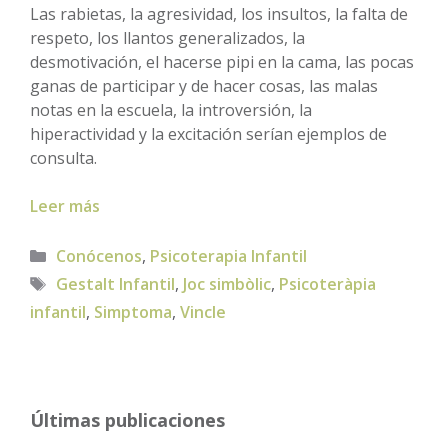
Las rabietas, la agresividad, los insultos, la falta de
respeto, los llantos generalizados, la
desmotivación, el hacerse pipi en la cama, las pocas
ganas de participar y de hacer cosas, las malas
notas en la escuela, la introversión, la
hiperactividad y la excitación serían ejemplos de
consulta.
Leer más
Categorías
Conócenos
,
Psicoterapia Infantil
Etiquetas
Gestalt Infantil
,
Joc simbòlic
,
Psicoteràpia
infantil
,
Simptoma
,
Vincle
Últimas publicaciones