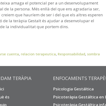
teixa amaga el potencial per a un desenvolupament
tal de la persona. Més enllà del que ens agradaria ser,
l creiem que hauríem de ser i del que els altres esperen
 de la teràpia Gestalt és ajudar a desenvolupar el
 de la individualitat que portem dins.
arse cuenta
,
relacion terapeutica
,
Responsabilidad
,
sombra
IDAM TERÀPIA
ENFOCAMENTS TERAPÈ
ici
Psicologia Gestáltica
uè és
Psicoteràpia Gestáltica en
quip
Psicoteràpia Gestáltica infa