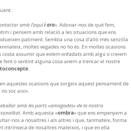
güent:
ontactar amb l’aquí
i ara
«.
Adonar-nos de què fem,
ntim i pensem amb relació a les situacions que ens
odueixen patiment. Sembla una cosa d’allò més senzilla
 tanmateix, moltes vegades no ho és. En moltes ocasions
s costa assumir que estem enfadats amb algú o creiem
e fent o sentint alguna cosa anem a trencar el nostre
toconcepte
.
 en aquestes ocasions que sorgeix aquest pensament de
 no soc així».
reballar amb les parts «amagades» de la nostra
sonalitat.
Amb aquesta «
ombra
» que ens empenyem a
ltar-nos a nosaltres i als altres i que, tanmateix, forma
t intrínseca de nosaltres mateixos, i que en ella