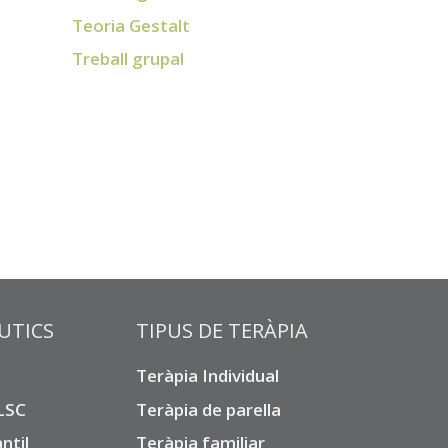
Teoria Gestalt
Treball grupal
UTICS
TIPUS DE TERÀPIA
Teràpia Individual
 LSC
Teràpia de parella
ntil
Teràpia familiar