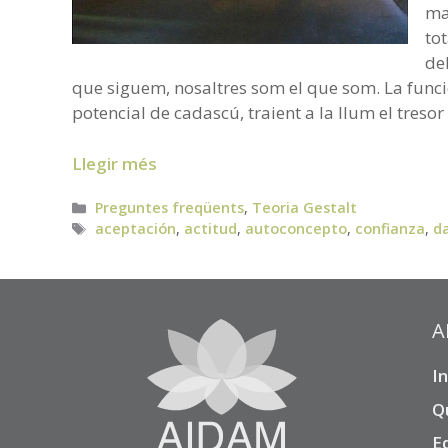
ma
to
de
que siguem, nosaltres som el que som. La funció
potencial de cadascú, traient a la llum el tresor
Llegir més
Categories
Preguntes freqüents
,
Teoria Gestalt
Etiquetes
aceptación
,
actitud
,
autoconcepto
,
confianza
,
d
A
In
Q
E