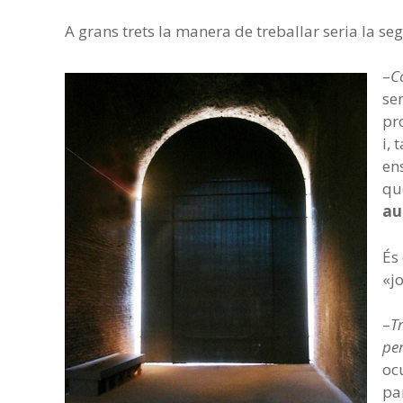
A grans trets la manera de treballar seria la se
–
C
se
pr
i,
en
qu
au
És
«jo
–
T
per
ocu
par