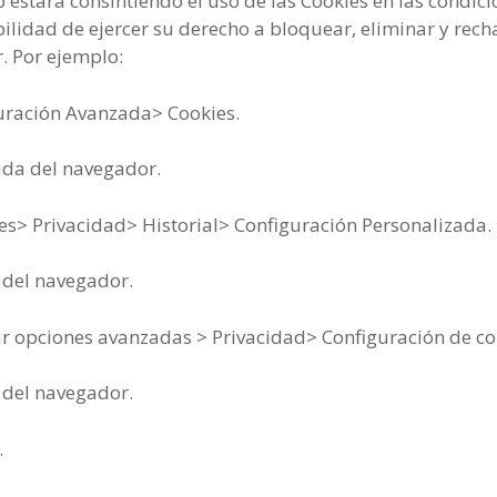
 estará consintiendo el uso de las Cookies en las condici
bilidad de ejercer su derecho a bloquear, eliminar y rec
. Por ejemplo:
guración Avanzada> Cookies.
uda del navegador.
s> Privacidad> Historial> Configuración Personalizada.
 del navegador.
ar opciones avanzadas > Privacidad> Configuración de co
 del navegador.
.