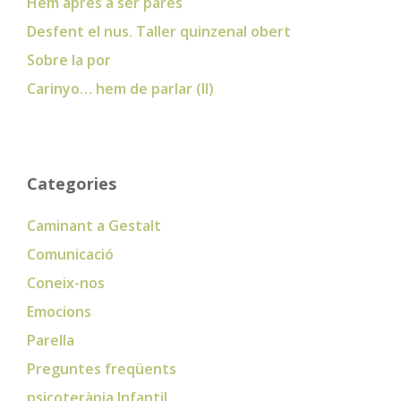
Hem après a ser pares
Desfent el nus. Taller quinzenal obert
Sobre la por
Carinyo… hem de parlar (II)
Categories
Caminant a Gestalt
Comunicació
Coneix-nos
Emocions
Parella
Preguntes freqüents
psicoteràpia Infantil