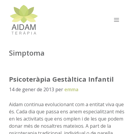
Vés
al
contingut
MEN
Simptoma
Psicoteràpia Gestàltica Infantil
14 de gener de 2013
per
emma
Aidam continua evolucionant com a entitat viva que
és. Cada dia que passa ens anem especialitzant més
en les activitats que ens omplen i de les que podem
donar més de nosaltres mateixos. A part de la
psicoterapia tradicional, individual o de parella