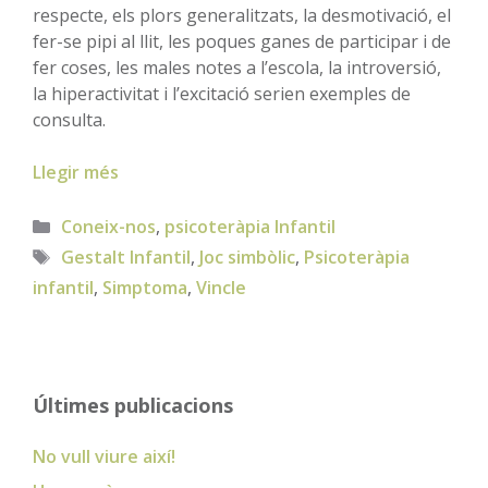
respecte, els plors generalitzats, la desmotivació, el
fer-se pipi al llit, les poques ganes de participar i de
fer coses, les males notes a l’escola, la introversió,
la hiperactivitat i l’excitació serien exemples de
consulta.
Llegir més
Categories
Coneix-nos
,
psicoteràpia Infantil
Etiquetes
Gestalt Infantil
,
Joc simbòlic
,
Psicoteràpia
infantil
,
Simptoma
,
Vincle
Últimes publicacions
No vull viure així!