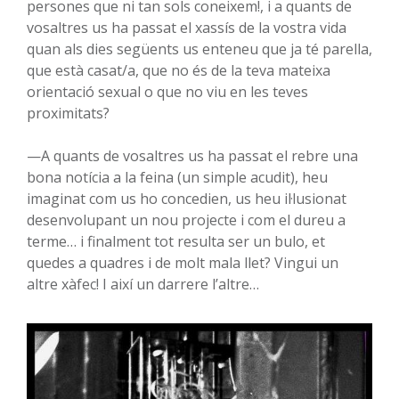
persones que ni tan sols coneixem!, i a quants de
vosaltres us ha passat el xassís de la vostra vida
quan als dies següents us enteneu que ja té parella,
que està casat/a, que no és de la teva mateixa
orientació sexual o que no viu en les teves
proximitats?
—A quants de vosaltres us ha passat el rebre una
bona notícia a la feina (un simple acudit), heu
imaginat com us ho concedien, us heu il·lusionat
desenvolupant un nou projecte i com el dureu a
terme… i finalment tot resulta ser un bulo, et
quedes a quadres i de molt mala llet? Vingui un
altre xàfec! I així un darrere l’altre…