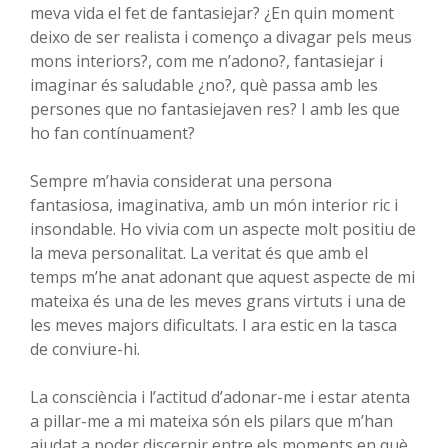
meva vida el fet de fantasiejar? ¿En quin moment
deixo de ser realista i començo a divagar pels meus
mons interiors?, com me n’adono?, fantasiejar i
imaginar és saludable ¿no?, què passa amb les
persones que no fantasiejaven res? I amb les que
ho fan contínuament?
Sempre m’havia considerat una persona
fantasiosa, imaginativa, amb un món interior ric i
insondable. Ho vivia com un aspecte molt positiu de
la meva personalitat. La veritat és que amb el
temps m’he anat adonant que aquest aspecte de mi
mateixa és una de les meves grans virtuts i una de
les meves majors dificultats. I ara estic en la tasca
de conviure-hi.
La consciència i l’actitud d’adonar-me i estar atenta
a pillar-me a mi mateixa són els pilars que m’han
ajudat a poder discernir entre els moments en què