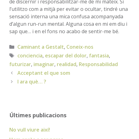
de discernir i responsabilitzar-me de mi mateix. Si
l’utilitzo com a mitjà per evitar o ocultar, tindré una
sensació interna una mica confusa acompanyada
d’algun run-run mental. Alguna cosa en mi em diu i
sap que… i en el fons no acabo de sentir-me bé.
Categories
Caminant a Gestalt
,
Coneix-nos
Etiquetes
conciencia
,
escapar del dolor
,
fantasia
,
futurizar
,
imaginar
,
realidad
,
Responsabilidad
Acceptant el que som
I ara què… ?
Últimes publicacions
No vull viure així!