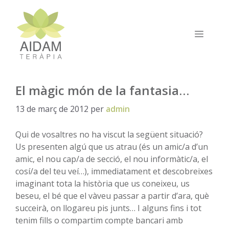
Vés
al
contingut
MEN
El màgic món de la fantasia…
13 de març de 2012
per
admin
Qui de vosaltres no ha viscut la següent situació?
Us presenten algú que us atrau (és un amic/a d’un
amic, el nou cap/a de secció, el nou informàtic/a, el
cosí/a del teu veí…), immediatament et descobreixes
imaginant tota la història que us coneixeu, us
beseu, el bé que el vàveu passar a partir d’ara, què
succeirà, on llogareu pis junts… I alguns fins i tot
tenim fills o compartim compte bancari amb